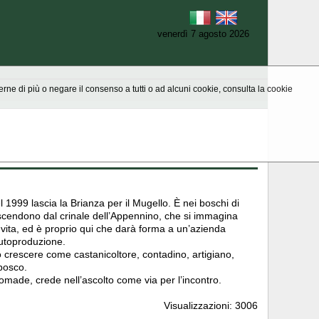
venerdì 7 agosto 2026
aperne di più o negare il consenso a tutti o ad alcuni cookie, consulta la cookie
999 lascia la Brianza per il Mugello. È nei boschi di
 scendono dal crinale dell’Appennino, che si immagina
 vita, ed è proprio qui che darà forma a un’azienda
’autoproduzione.
 crescere come castanicoltore, contadino, artigiano,
bosco.
omade, crede nell’ascolto come via per l’incontro.
Visualizzazioni: 3006