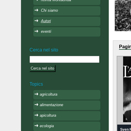
Chi siamo
Autori
eventi
Pagin
Cerca nel sito
Topics
agricoltura
alimentazione
apicoltura
ecologia
Sven 