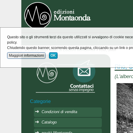
Home
novità Montaonda
Catalogo
Questo sito o gli strumenti terzi da questo utilizzati si avvalgono di cookie nece
policy.
Chiudendo questo banner, scorrendo questa pagina, cliccando su un link o pro
»
Elenco degli autori di Edizioni Montaonda
» Rho, Sven
Maggiori informazioni
OK
Rho, 
(L'alber
Categorie
Condizioni di vendita
Catalogo
novità Montaonda