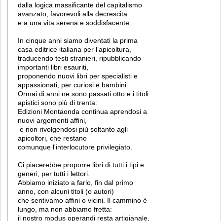
dalla logica massificante del capitalismo
avanzato, favorevoli alla decrescita
e a una vita serena e soddisfacente.
In cinque anni siamo diventati la prima
casa editrice italiana per l’apicoltura,
traducendo testi stranieri, ripubblicando
importanti libri esauriti,
proponendo nuovi libri per specialisti e
appassionati, per curiosi e bambini.
Ormai di anni ne sono passati otto e i titoli
apistici sono più di trenta:
Edizioni Montaonda continua aprendosi a
nuovi argomenti affini,
e non rivolgendosi più soltanto agli
apicoltori, che restano
comunque l'interlocutore privilegiato.
Ci piacerebbe proporre libri di tutti i tipi e
generi, per tutti i lettori.
Abbiamo iniziato a farlo, fin dal primo
anno, con alcuni titoli (o autori)
che sentivamo affini o vicini. Il cammino è
lungo, ma non abbiamo fretta:
il nostro modus operandi resta artigianale,