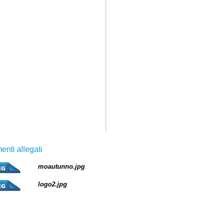
nti allegati
moautunno.jpg
logo2.jpg