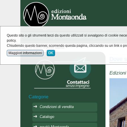
Home
novità Montaonda
Catalogo
Questo sito o gli strumenti terzi da questo utilizzati si avvalgono di cookie nece
policy.
Chiudendo questo banner, scorrendo questa pagina, cliccando su un link o pro
»
Chi siamo
» Dove siamo
Maggiori informazioni
OK
Dove 
Edizioni
Categorie
Condizioni di vendita
Catalogo
novità Montaonda