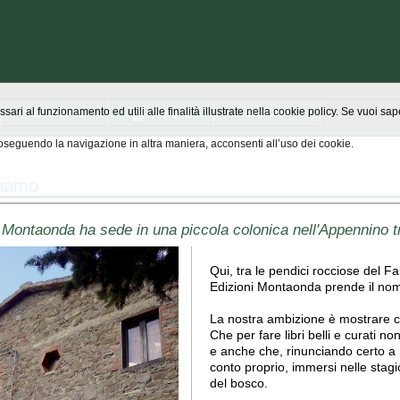
Chi siamo
Scrivici
ssari al funzionamento ed utili alle finalità illustrate nella cookie policy. Se vuoi s
seguendo la navigazione in altra maniera, acconsenti all’uso dei cookie.
siamo
 Montaonda ha sede in una piccola colonica nell'Appennino tr
Qui, tra le pendici rocciose del 
Edizioni Montaonda prende il nome
La nostra ambizione è mostrare ch
Che per fare libri belli e curati n
e anche che, rinunciando certo a m
conto proprio, immersi nelle stagioni,
del bosco.