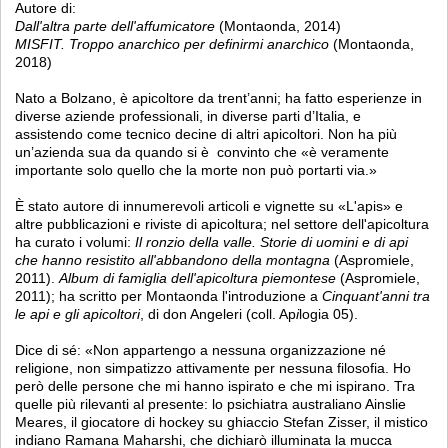
Autore di:
Dall'altra parte dell'affumicatore
(Montaonda, 2014)
MISFIT. Troppo anarchico per definirmi anarchico
(Montaonda,
2018)
Nato a Bolzano, è apicoltore da trent’anni; ha fatto esperienze in
diverse aziende professionali, in diverse parti d’Italia, e
assistendo come tecnico decine di altri apicoltori. Non ha più
un’azienda sua da quando si è convinto che «è veramente
importante solo quello che la morte non può portarti via.»
È stato autore di innumerevoli articoli e vignette su «L'apis» e
altre pubblicazioni e riviste di apicoltura; nel settore dell'apicoltura
ha curato i volumi:
Il ronzio della valle. Storie di uomini e di api
che hanno resistito all'abbandono della montagna
(Aspromiele,
2011).
Album di famiglia dell'apicoltura piemontese
(Aspromiele,
2011); ha scritto per Montaonda l'introduzione a
Cinquant'anni tra
le api e gli apicoltori
, di don Angeleri (coll. Ap
i
logia 05).
Dice di sé: «Non appartengo a nessuna organizzazione né
religione, non simpatizzo attivamente per nessuna filosofia. Ho
però delle persone che mi hanno ispirato e che mi ispirano. Tra
quelle più rilevanti al presente: lo psichiatra australiano Ainslie
Meares, il giocatore di hockey su ghiaccio Stefan Zisser, il mistico
indiano Ramana Maharshi, che dichiarò illuminata la mucca