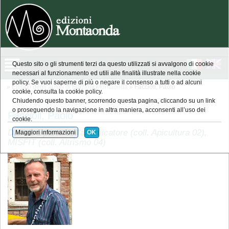
Questo sito o gli strumenti terzi da questo utilizzati si avvalgono di cookie
necessari al funzionamento ed utili alle finalità illustrate nella cookie
policy. Se vuoi saperne di più o negare il consenso a tutti o ad alcuni
»
Elenco degli autori di Edizioni Montaonda
» Faccioli, Paolo
cookie, consulta la cookie policy.
Chiudendo questo banner, scorrendo questa pagina, cliccando su un link
o proseguendo la navigazione in altra maniera, acconsenti all’uso dei
Faccioli, Paolo
cookie.
Dall'altra parte dell'affumicatore (coll. Apicultura 02),
Maggiori informazioni
OK
MISFIT (coll. Altrismo 04)