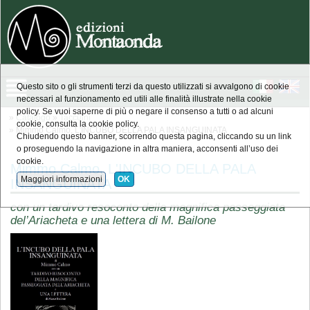
Questo sito o gli strumenti terzi da questo utilizzati si avvalgono di cookie
necessari al funzionamento ed utili alle finalità illustrate nella cookie
policy. Se vuoi saperne di più o negare il consenso a tutti o ad alcuni
»
Catalogo
»
Taccuini
cookie, consulta la cookie policy.
» Mimmo Calmo, L'INCUBO DELLA PALA INSANGUINATA
Chiudendo questo banner, scorrendo questa pagina, cliccando su un link
o proseguendo la navigazione in altra maniera, acconsenti all’uso dei
cookie.
Mimmo Calmo, L'INCUBO DELLA PALA
Maggiori informazioni
OK
INSANGUINATA
con un tardivo resoconto della magnifica passeggiata
del’Ariacheta e una lettera di M. Bailone