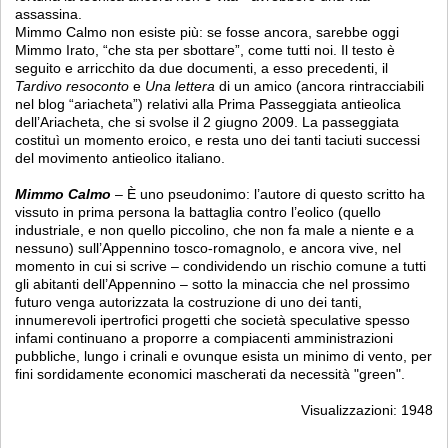
assassina.
Mimmo Calmo non esiste più: se fosse ancora, sarebbe oggi
Mimmo Irato, “che sta per sbottare”, come tutti noi. Il testo è
seguito e arricchito da due documenti, a esso precedenti, il
Tardivo resoconto
e
Una lettera
di un amico (ancora rintracciabili
nel blog “ariacheta”) relativi alla Prima Passeggiata antieolica
dell’Ariacheta, che si svolse il 2 giugno 2009. La passeggiata
costituì un momento eroico, e resta uno dei tanti taciuti successi
del movimento antieolico italiano.
Mimmo Calmo
– È uno pseudonimo: l’autore di questo scritto ha
vissuto in prima persona la battaglia contro l’eolico (quello
industriale, e non quello piccolino, che non fa male a niente e a
nessuno) sull’Appennino tosco-romagnolo, e ancora vive, nel
momento in cui si scrive – condividendo un rischio comune a tutti
gli abitanti dell’Appennino – sotto la minaccia che nel prossimo
futuro venga autorizzata la costruzione di uno dei tanti,
innumerevoli ipertrofici progetti che società speculative spesso
infami continuano a proporre a compiacenti amministrazioni
pubbliche, lungo i crinali e ovunque esista un minimo di vento, per
fini sordidamente economici mascherati da necessità "green".
Visualizzazioni: 1948