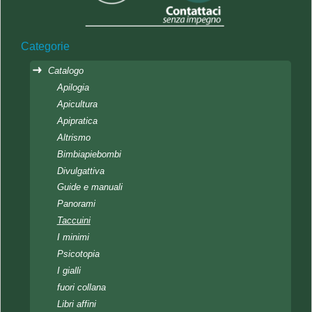
Categorie
Catalogo
Apilogia
Apicultura
Apipratica
Altrismo
Bimbiapiebombi
Divulgattiva
Guide e manuali
Panorami
Taccuini
I minimi
Psicotopia
I gialli
fuori collana
Libri affini