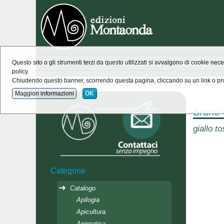
Home
novità Montaonda
Catalogo
Questo sito o gli strumenti terzi da questo utilizzati si avvalgono di cookie nece
policy.
Chiudendo questo banner, scorrendo questa pagina, cliccando su un link o pro
»
Catalogo
»
I gialli
» Bruno Confortini, IL DUCA E L'IMPICCATO
Maggiori informazioni
OK
Bruno 
giallo t
Categorie
Catalogo
Apilogia
Apicultura
Apipratica