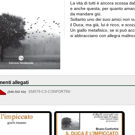
La vita di tutti è ancora scossa d
e anche questa, per quanto amara
da mandare giù.
Soltanto uno dei suoi amici non vu
il Duca; ma già, lui è ricco, e scoz
Un giallo metafisico, se si può acco
si abbracciano con allegra malinc
enti allegati
EM079-CS-CONFORTINI
(346,502 Kb)