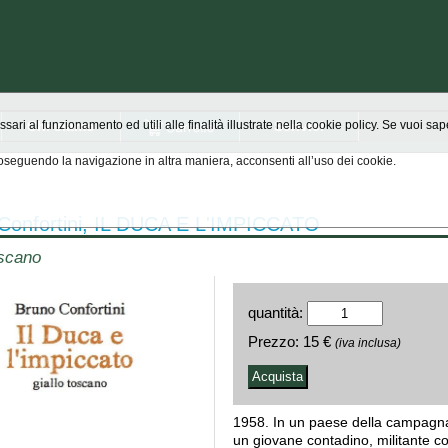
Chi siamo
Scrivici
ssari al funzionamento ed utili alle finalità illustrate nella cookie policy. Se vuoi s
seguendo la navigazione in altra maniera, acconsenti all’uso dei cookie.
Confortini, IL DUCA E L'IMPICCATO
oscano
quantità:
Prezzo:
15 €
(iva inclusa)
1958. In un paese della campagn
un giovane contadino, militante co