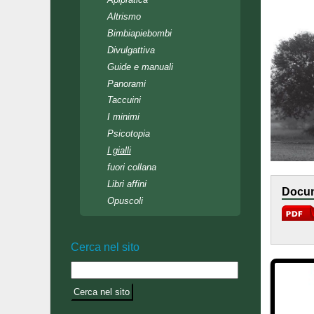
Altrismo
Bimbiapiebombi
Divulgattiva
Guide e manuali
Panorami
Taccuini
I minimi
Psicotopia
I gialli
fuori collana
Libri affini
Docum
Opuscoli
Cerca nel sito