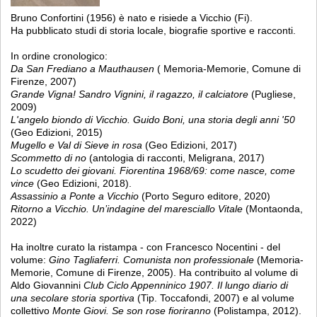
Bruno Confortini (1956) è nato e risiede a Vicchio (Fi).
Ha pubblicato studi di storia locale, biografie sportive e racconti.
In ordine cronologico:
Da San Frediano a Mauthausen
( Memoria-Memorie, Comune di
Firenze, 2007)
Grande Vigna! Sandro Vignini, il ragazzo, il calciatore
(Pugliese,
2009)
L'angelo biondo di Vicchio. Guido Boni, una storia degli anni '50
(Geo Edizioni, 2015)
Mugello e Val di Sieve in rosa
(Geo Edizioni, 2017)
Scommetto di no
(antologia di racconti, Meligrana, 2017)
Lo scudetto dei giovani. Fiorentina 1968/69: come nasce, come
vince
(Geo Edizioni, 2018).
Assassinio a Ponte a Vicchio
(Porto Seguro editore, 2020)
Ritorno a Vicchio. Un’indagine del maresciallo Vitale
(Montaonda,
2022)
Ha inoltre curato la ristampa - con Francesco Nocentini - del
volume:
Gino Tagliaferri. Comunista non professionale
(Memoria-
Memorie, Comune di Firenze, 2005). Ha contribuito al volume di
Aldo Giovannini
Club Ciclo Appenninico 1907. Il lungo diario di
una secolare storia sportiva
(Tip. Toccafondi, 2007) e al volume
collettivo
Monte Giovi. Se son rose fioriranno
(Polistampa, 2012).