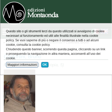
Questo sito o gli strumenti terzi da questo utilizzati si avvalgono di cookie
necessari al funzionamento ed utili alle finalità illustrate nella cookie
policy. Se vuoi saperne di più o negare il consenso a tutti o ad alcuni
»
Elenco degli autori di Edizioni Montaonda
» Confortini, Bruno
cookie, consulta la cookie policy.
Chiudendo questo banner, scorrendo questa pagina, cliccando su un link
o proseguendo la navigazione in altra maniera, acconsenti all’uso dei
Confortini, Bruno
cookie.
RItorno a Vicchio (psicotopia, 5)
Maggiori informazioni
OK