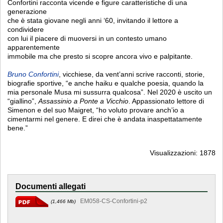
Confortini racconta vicende e figure caratteristiche di una
generazione
che è stata giovane negli anni ‘60, invitando il lettore a
condividere
con lui il piacere di muoversi in un contesto umano
apparentemente
immobile ma che presto si scopre ancora vivo e palpitante.
Bruno Confortini
, vicchiese, da vent’anni scrive racconti, storie,
biografie sportive, “e anche haiku e qualche poesia, quando la
mia personale Musa mi sussurra qualcosa”. Nel 2020 è uscito un
“giallino”,
Assassinio a Ponte a Vicchio
. Appassionato lettore di
Simenon e del suo Maigret, “ho voluto provare anch’io a
cimentarmi nel genere. E direi che è andata inaspettatamente
bene.”
Visualizzazioni: 1878
Documenti allegati
EM058-CS-Confortini-p2
(1,466 Mb)