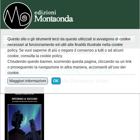
Questo sito o gli strumenti terzi da questo utilizzati si avvalgono di cookie
necessari al funzionamento ed utili alle finalità illustrate nella cookie
policy. Se vuoi saperne di più o negare il consenso a tutti o ad alcuni
»
Catalogo
»
I gialli
» Bruno Confortini, RITORNO A VICCHIO
cookie, consulta la cookie policy.
Chiudendo questo banner, scorrendo questa pagina, cliccando su un link
o proseguendo la navigazione in altra maniera, acconsenti all’uso dei
Bruno Confortini, RITORNO A VICCHIO
cookie.
Un’indagine del maresciallo Domenico Vitale
Maggiori informazioni
OK