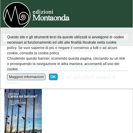
Questo sito o gli strumenti terzi da questo utilizzati si avvalgono di cookie
necessari al funzionamento ed utili alle finalità illustrate nella cookie
policy. Se vuoi saperne di più o negare il consenso a tutti o ad alcuni
»
Catalogo
»
collana Altrismo
» Antonio Barletta, L'arnia sul balcone?
cookie, consulta la cookie policy.
Chiudendo questo banner, scorrendo questa pagina, cliccando su un link
o proseguendo la navigazione in altra maniera, acconsenti all’uso dei
Antonio Barletta, L'arnia sul balcone?
cookie.
Breve storia di UrBees e di un apicoltore urbano a
Maggiori informazioni
OK
Torino