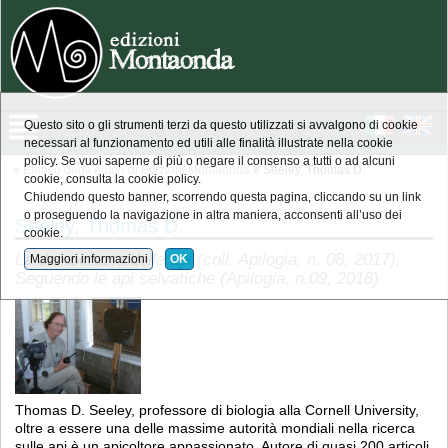
Questo sito o gli strumenti terzi da questo utilizzati si avvalgono di cookie
necessari al funzionamento ed utili alle finalità illustrate nella cookie
policy. Se vuoi saperne di più o negare il consenso a tutti o ad alcuni
»
Elenco degli autori di Edizioni Montaonda
» Seeley, Thomas D.
cookie, consulta la cookie policy.
Chiudendo questo banner, scorrendo questa pagina, cliccando su un link
o proseguendo la navigazione in altra maniera, acconsenti all’uso dei
Seeley, Thomas D.
cookie.
La democrazia delle api (coll. Apilogia, n. 08, 2017),
Maggiori informazioni
OK
Seguendo le api selvatiche (Apilogia, n.09, 2018)
Thomas D. Seeley, professore di biologia alla Cornell University,
oltre a essere una delle massime autorità mondiali nella ricerca
sulle api è un apicoltore appassionato. Autore di quasi 200 articoli