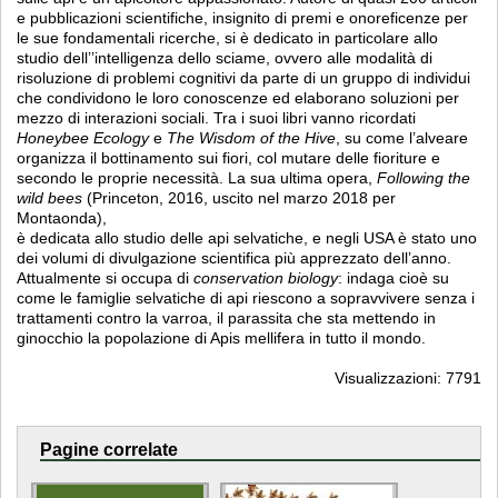
e pubblicazioni scientifiche, insignito di premi e onoreficenze per
le sue fondamentali ricerche, si è dedicato in particolare allo
studio dell’’intelligenza dello sciame, ovvero alle modalità di
risoluzione di problemi cognitivi da parte di un gruppo di individui
che condividono le loro conoscenze ed elaborano soluzioni per
mezzo di interazioni sociali. Tra i suoi libri vanno ricordati
Honeybee Ecology
e
The Wisdom of the Hive
, su come l’alveare
organizza il bottinamento sui fiori, col mutare delle fioriture e
secondo le proprie necessità. La sua ultima opera,
Following the
wild bees
(Princeton, 2016, uscito nel marzo 2018 per
Montaonda),
è dedicata allo studio delle api selvatiche, e negli USA è stato uno
dei volumi di divulgazione scientifica più apprezzato dell’anno.
Attualmente si occupa di
conservation biology
: indaga cioè su
come le famiglie selvatiche di api riescono a sopravvivere senza i
trattamenti contro la varroa, il parassita che sta mettendo in
ginocchio la popolazione di Apis mellifera in tutto il mondo.
Visualizzazioni: 7791
Pagine correlate