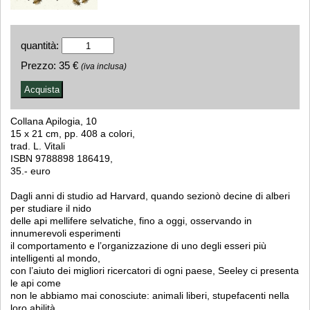
quantità:
Prezzo:
35 €
(iva inclusa)
Collana Apilogia, 10
15 x 21 cm, pp. 408 a colori,
trad. L. Vitali
ISBN 9788898 186419,
35.- euro
Dagli anni di studio ad Harvard, quando sezionò decine di alberi
per studiare il nido
delle api mellifere selvatiche, fino a oggi, osservando in
innumerevoli esperimenti
il comportamento e l’organizzazione di uno degli esseri più
intelligenti al mondo,
con l’aiuto dei migliori ricercatori di ogni paese, Seeley ci presenta
le api come
non le abbiamo mai conosciute: animali liberi, stupefacenti nella
loro abilità