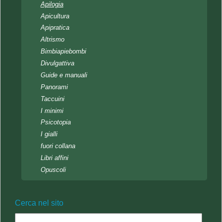
Apilogia
Apicultura
Apipratica
Altrismo
Bimbiapiebombi
Divulgattiva
Guide e manuali
Panorami
Taccuini
I minimi
Psicotopia
I gialli
fuori collana
Libri affini
Opuscoli
Cerca nel sito