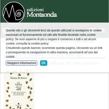
Questo sito o gli strumenti terzi da questo utilizzati si avvalgono di cookie
necessari al funzionamento ed utili alle finalità illustrate nella cookie
policy. Se vuoi saperne di più o negare il consenso a tutti o ad alcuni
»
Catalogo
»
collana Apilogia
» Thomas D. Seeley – La vita delle api
cookie, consulta la cookie policy.
Chiudendo questo banner, scorrendo questa pagina, cliccando su un link
o proseguendo la navigazione in altra maniera, acconsenti all’uso dei
Thomas D. Seeley – La vita delle api
cookie.
La storia mai raccontata delle api allo stato selvatico
Maggiori informazioni
OK