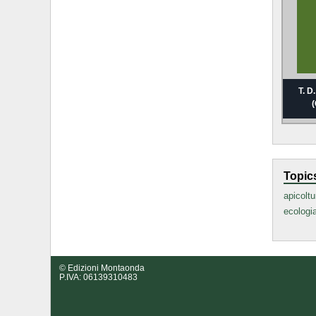
T. D
Topic
apicoltu
ecologi
© Edizioni Montaonda
P.IVA: 06139310483