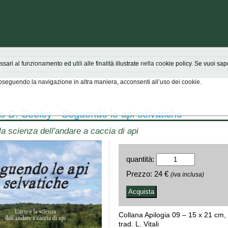
Chi siamo
Scrivici
ssari al funzionamento ed utili alle finalità illustrate nella cookie policy. Se vuoi s
seguendo la navigazione in altra maniera, acconsenti all’uso dei cookie.
i selvatiche
 D. Seeley - Seguendo le api selvatiche
 la scienza dell'andare a caccia di api
quantità:
Prezzo:
24 €
(iva inclusa)
Collana Apilogia 09 – 15 x 21 cm, 
trad. L. Vitali