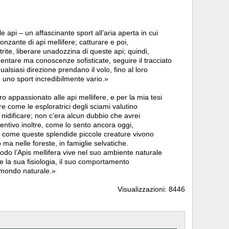
e api – un affascinante sport all’aria aperta in cui
onzante di api mellifere; catturare e poi,
te, liberare unadozzina di queste api; quindi,
tare ma conoscenze sofisticate, seguire il tracciato
alsiasi direzione prendano il volo, fino al loro
è uno sport incredibilmente vario.»
ro appassionato alle api mellifere, e per la mia tesi
e come le esploratrici degli sciami valutino
e nidificare; non c’era alcun dubbio che avrei
Sentivo inoltre, come lo sento ancora oggi,
io come queste splendide piccole creature vivono
 ma nelle foreste, in famiglie selvatiche.
do l’Apis mellifera vive nel suo ambiente naturale
 la sua fisiologia, il suo comportamento
l mondo naturale.»
Visualizzazioni: 8446