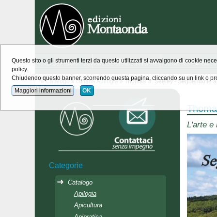
Home
novità Montaonda
Catalogo
Questo sito o gli strumenti terzi da questo utilizzati si avvalgono di cookie nece
policy.
Chiudendo questo banner, scorrendo questa pagina, cliccando su un link o pro
»
Catalogo
»
collana Apilogia
» Thomas D. Seeley - Seguendo le ap
Maggiori informazioni
OK
Thomas
L'arte e
Categorie
Catalogo
Apilogia
Apicultura
Apipratica