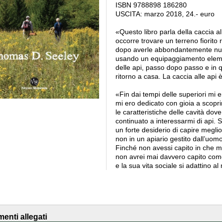
ISBN 9788898 186280
USCITA: marzo 2018, 24.- euro
«Questo libro parla della caccia all
occorre trovare un terreno fiorito r
dopo averle abbondantemente nutri
usando un equipaggiamento elemen
delle api, passo dopo passo e in qu
ritorno a casa. La caccia alle api 
«Fin dai tempi delle superiori mi e
mi ero dedicato con gioia a scoprir
le caratteristiche delle cavità dov
continuato a interessarmi di api. 
un forte desiderio di capire megl
non in un apiario gestito dall’uomo
Finché non avessi capito in che mo
non avrei mai davvero capito come
e la sua vita sociale si adattino a
enti allegati