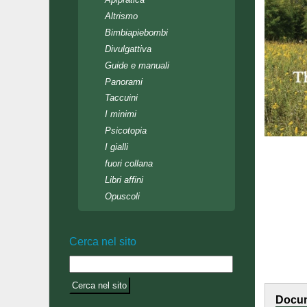
Altrismo
Bimbiapiebombi
Divulgattiva
Guide e manuali
Panorami
Taccuini
I minimi
Psicotopia
I gialli
fuori collana
Libri affini
Opuscoli
Cerca nel sito
Docum