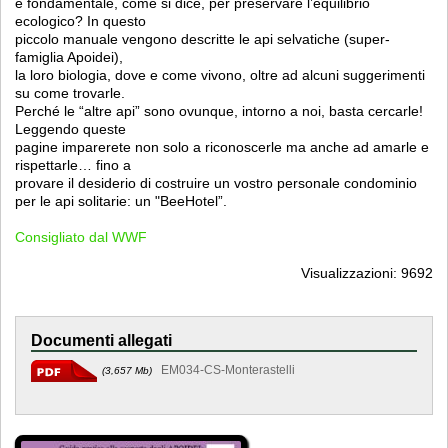
è fondamentale, come si dice, per preservare l’equilibrio
ecologico? In questo
piccolo manuale vengono descritte le api selvatiche (super-
famiglia Apoidei),
la loro biologia, dove e come vivono, oltre ad alcuni suggerimenti
su come trovarle.
Perché le “altre api” sono ovunque, intorno a noi, basta cercarle!
Leggendo queste
pagine imparerete non solo a riconoscerle ma anche ad amarle e
rispettarle… fino a
provare il desiderio di costruire un vostro personale condominio
per le api solitarie: un "BeeHotel”.
Consigliato dal WWF
Visualizzazioni: 9692
Documenti allegati
EM034-CS-Monterastelli
(3,657 Mb)