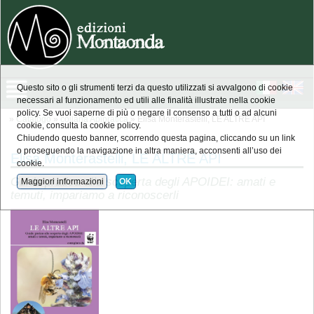
Questo sito o gli strumenti terzi da questo utilizzati si avvalgono di cookie
necessari al funzionamento ed utili alle finalità illustrate nella cookie
policy. Se vuoi saperne di più o negare il consenso a tutti o ad alcuni
»
Catalogo
»
collana Apipratica
» Elisa Monterastelli, LE ALTRE API
cookie, consulta la cookie policy.
Chiudendo questo banner, scorrendo questa pagina, cliccando su un link
o proseguendo la navigazione in altra maniera, acconsenti all’uso dei
Elisa Monterastelli, LE ALTRE API
cookie.
Guida pratica alla scoperta degli APOIDEI: amati e
Maggiori informazioni
OK
temuti, impariamo a riconoscerli