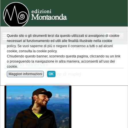
Questo sito o gli strumenti terzi da questo utilizzati si avvalgono di cookie
necessari al funzionamento ed utili alle finalità illustrate nella cookie
policy. Se vuoi saperne di più o negare il consenso a tutti o ad alcuni
»
Elenco degli autori di Edizioni Montaonda
» Stefano Minervini
cookie, consulta la cookie policy.
Chiudendo questo banner, scorrendo questa pagina, cliccando su un link
o proseguendo la navigazione in altra maniera, acconsenti all’uso dei
Stefano Minervini
cookie.
Apicultura 10 (Puglie, terre di miele)
Maggiori informazioni
OK