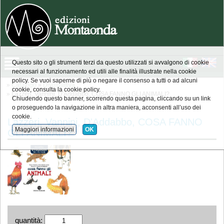
Questo sito o gli strumenti terzi da questo utilizzati si avvalgono di cookie
necessari al funzionamento ed utili alle finalità illustrate nella cookie
policy. Se vuoi saperne di più o negare il consenso a tutti o ad alcuni
»
Catalogo
»
Divulgattiva
cookie, consulta la cookie policy.
» Lazzeri, Vannini, D'Addabbo, COSA FANNO GLI ANIMALI?
Chiudendo questo banner, scorrendo questa pagina, cliccando su un link
o proseguendo la navigazione in altra maniera, acconsenti all’uso dei
cookie.
Lazzeri, Vannini, D'Addabbo, COSA FANNO
Maggiori informazioni
OK
GLI ANIMALI?
quantità: