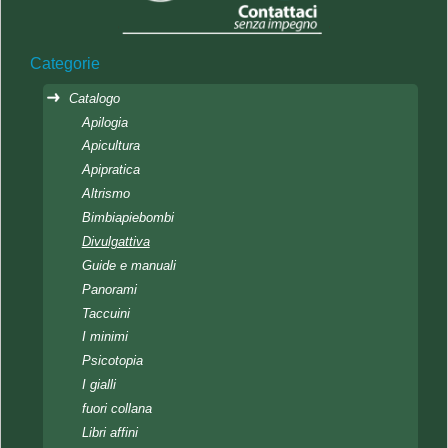
Categorie
Catalogo
Apilogia
Apicultura
Apipratica
Altrismo
Bimbiapiebombi
Divulgattiva
Guide e manuali
Panorami
Taccuini
I minimi
Psicotopia
I gialli
fuori collana
Libri affini