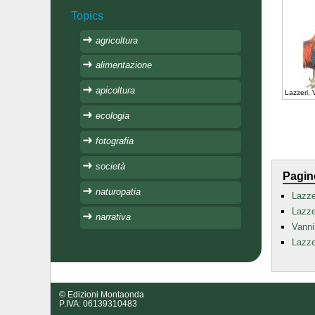
Topics
agricoltura
alimentazione
apicoltura
Lazzeri,
ecologia
fotografia
società
Pagin
naturopatia
Lazze
Lazze
narrativa
Vanni
Lazze
© Edizioni Montaonda
P.IVA: 06139310483