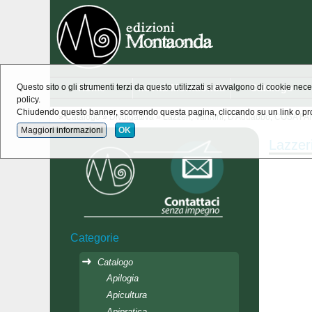
Home
novità Montaonda
Catalogo
Questo sito o gli strumenti terzi da questo utilizzati si avvalgono di cookie nece
policy.
Chiudendo questo banner, scorrendo questa pagina, cliccando su un link o pro
»
Catalogo
»
Divulgattiva
»
Lazzeri, Vannini, D'Addabbo, COSA F
Maggiori informazioni
OK
Lazzer
Categorie
Catalogo
Apilogia
Apicultura
Apipratica