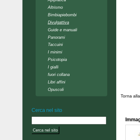
Altrismo
Bimbiapiebombi
Divulgattiva
Guide e manuali
Panorami
Taccuini
I minimi
Psicotopia
I gialli
fuori collana
Libri affini
Opuscoli
Torna all
Cerca nel sito
Immag