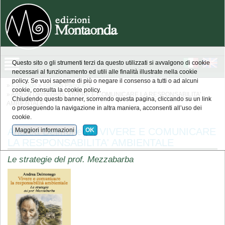
Questo sito o gli strumenti terzi da questo utilizzati si avvalgono di cookie
necessari al funzionamento ed utili alle finalità illustrate nella cookie
policy. Se vuoi saperne di più o negare il consenso a tutti o ad alcuni
»
Catalogo
»
collana Panorami
cookie, consulta la cookie policy.
» Andrea Delmonego, VIVERE E COMUNICARE LA RESPONSABILITA'
Chiudendo questo banner, scorrendo questa pagina, cliccando su un link
AMBIENTALE
o proseguendo la navigazione in altra maniera, acconsenti all’uso dei
cookie.
Andrea Delmonego, VIVERE E COMUNICARE
Maggiori informazioni
OK
LA RESPONSABILITA' AMBIENTALE
Le strategie del prof. Mezzabarba