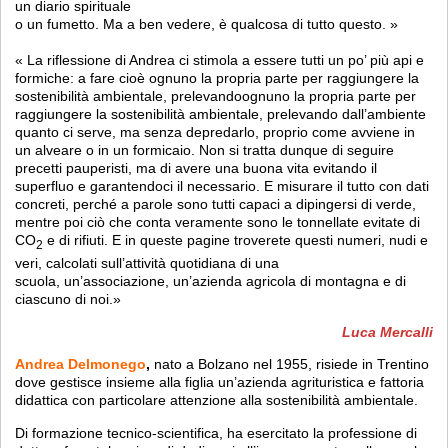
un diario spirituale
o un fumetto. Ma a ben vedere, è qualcosa di tutto questo. »
« La riflessione di Andrea ci stimola a essere tutti un po’ più api e
formiche: a fare cioè ognuno la propria parte per raggiungere la
sostenibilità ambientale, prelevandoognuno la propria parte per
raggiungere la sostenibilità ambientale, prelevando dall’ambiente
quanto ci serve, ma senza depredarlo, proprio come avviene in
un alveare o in un formicaio. Non si tratta dunque di seguire
precetti pauperisti, ma di avere una buona vita evitando il
superfluo e garantendoci il necessario. E misurare il tutto con dati
concreti, perché a parole sono tutti capaci a dipingersi di verde,
mentre poi ciò che conta veramente sono le tonnellate evitate di
CO
e di rifiuti. E in queste pagine troverete questi numeri, nudi e
2
veri, calcolati sull’attività quotidiana di una
scuola, un’associazione, un’azienda agricola di montagna e di
ciascuno di noi.»
Luca Mercalli
Andrea Delmonego
,
nato a Bolzano nel 1955, risiede in Trentino
dove gestisce insieme alla figlia un’azienda agrituristica e fattoria
didattica con particolare attenzione alla sostenibilità ambientale.
Di formazione tecnico-scientifica, ha esercitato la professione di