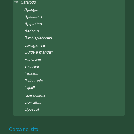
Catalogo
Apilogia
Apicultura
Apipratica
Altrismo
Bimbiapiebombi
Divulgattiva
Guide e manuali
Panorami
Taccuini
I minimi
Psicotopia
I gialli
fuori collana
Libri affini
Opuscoli
Cerca nel sito