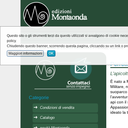
Home
novità Montaonda
Catalogo
Questo sito o gli strumenti terzi da questo utilizzati si avvalgono di cookie nece
policy.
Chiudendo questo banner, scorrendo questa pagina, cliccando su un link o pro
»
Elenco degli autori di Edizioni Montaonda
» Perretta, Giacomo
Maggiori informazioni
OK
Perret
L'apicol
È nato a 
Militare,
suoparco 
l’avventu
Categorie
api con il
Appassiona
Condizioni di vendita
ideato la 
Catalogo
novità Montaonda