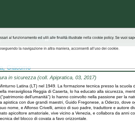
Chi siamo
Scrivici
ssari al funzionamento ed utili alle finalità illustrate nella cookie policy. Se vuoi s
seguendo la navigazione in altra maniera, acconsenti all’uso dei cookie.
ta, Giacomo
tura in sicurezza (coll. Apipratica, 03, 2017)
Minturno Latina (LT) nel 1949. La formazione tecnica presso la scuola d
 nella meravigliosa Reggia di Caserta, lo ha educato alla sicurezza, men
(“patrimonio dell’umanità”) lo hanno coinvolto nella passione per la nat
ra apistica con due grandi maestri, Guido Fregonese, a Oderzo, dove o
 suo nome, e Alfonso Crivelli, amico di suo padre, traduttore e autore dive
to apicoltore amatoriale, vive vicino a Venezia, e collabora da anni con 
tecnica del blocco di covata a favo orizzontale.