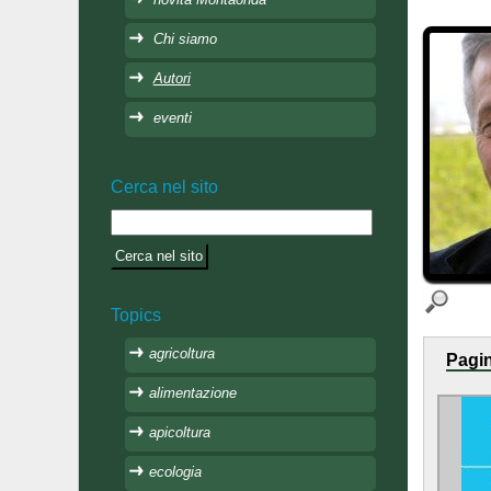
Chi siamo
Autori
eventi
Cerca nel sito
Topics
agricoltura
Pagin
alimentazione
apicoltura
ecologia