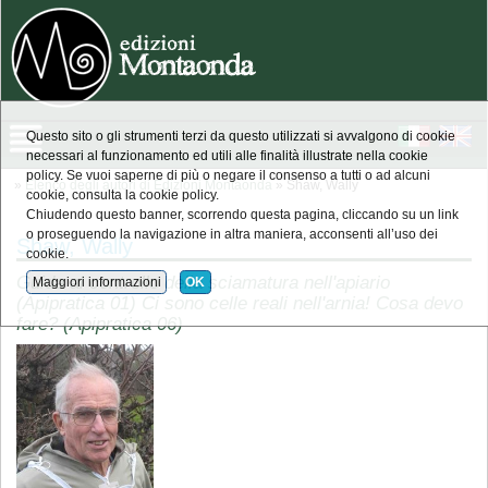
Questo sito o gli strumenti terzi da questo utilizzati si avvalgono di cookie
necessari al funzionamento ed utili alle finalità illustrate nella cookie
policy. Se vuoi saperne di più o negare il consenso a tutti o ad alcuni
»
Elenco degli autori di Edizioni Montaonda
» Shaw, Wally
cookie, consulta la cookie policy.
Chiudendo questo banner, scorrendo questa pagina, cliccando su un link
o proseguendo la navigazione in altra maniera, acconsenti all’uso dei
Shaw, Wally
cookie.
Guida al controllo della sciamatura nell'apiario
Maggiori informazioni
OK
(Apipratica 01) Ci sono celle reali nell'arnia! Cosa devo
fare? (Apipratica 06)