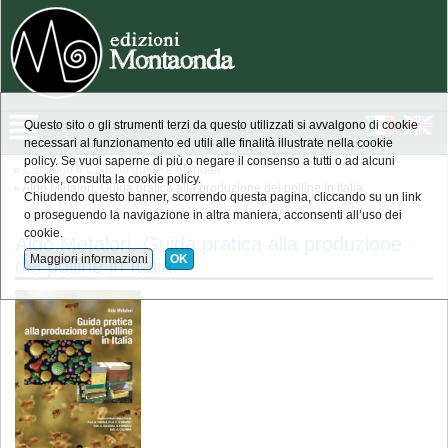
Questo sito o gli strumenti terzi da questo utilizzati si avvalgono di cookie
necessari al funzionamento ed utili alle finalità illustrate nella cookie
policy. Se vuoi saperne di più o negare il consenso a tutti o ad alcuni
»
Catalogo
»
Collana guide e manuali
cookie, consulta la cookie policy.
» Aldo Metalori, Guida pratica alla produzione del polline in Italia
Chiudendo questo banner, scorrendo questa pagina, cliccando su un link
o proseguendo la navigazione in altra maniera, acconsenti all’uso dei
cookie.
Aldo Metalori, Guida pratica alla produzione
Maggiori informazioni
OK
del polline in Italia