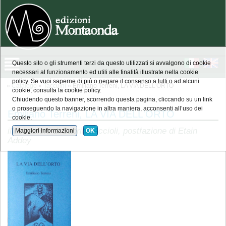
Questo sito o gli strumenti terzi da questo utilizzati si avvalgono di cookie
necessari al funzionamento ed utili alle finalità illustrate nella cookie
policy. Se vuoi saperne di più o negare il consenso a tutti o ad alcuni
»
Catalogo
»
Taccuini
» Emiliano Terreni, LA VIA DELL'ORTO
cookie, consulta la cookie policy.
Chiudendo questo banner, scorrendo questa pagina, cliccando su un link
o proseguendo la navigazione in altra maniera, acconsenti all’uso dei
Emiliano Terreni, LA VIA DELL'ORTO
cookie.
illustrazioni di Sabrina Accioli, postfazione di Etain
Maggiori informazioni
OK
Addey