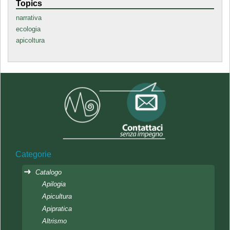
Topics
narrativa
ecologia
apicoltura
Categorie
Catalogo
Apilogia
Apicultura
Apipratica
Altrismo