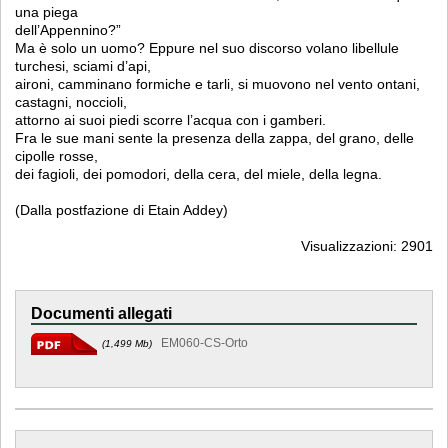
una piega
dell’Appennino?”
Ma è solo un uomo? Eppure nel suo discorso volano libellule
turchesi, sciami d’api,
aironi, camminano formiche e tarli, si muovono nel vento ontani,
castagni, noccioli,
attorno ai suoi piedi scorre l’acqua con i gamberi.
Fra le sue mani sente la presenza della zappa, del grano, delle
cipolle rosse,
dei fagioli, dei pomodori, della cera, del miele, della legna.
(Dalla postfazione di Etain Addey)
Visualizzazioni: 2901
Documenti allegati
EM060-CS-Orto
(1,499 Mb)