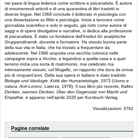
nei paesi di lingua tedesca come scrittore e psicanalista. È autore
di innumerevoli articoli e di una quarantina di libri tradotti in
diverse lingue. Nel 1968 conclude il dottorato in psicologia con
una dissertazione su Mito e psicologia. Inizia a lavorare come
giornalista scientifico e solo in seguito, già noto come autore di
saggi e di opere divulgative e narrative, si dedica alla professione
di psicanalista. È stato co-fondatore dell’
Institut für analytische
Gruppendinamik
, docente e formatore. Ha vissuto buona parte
della sua vita in Italia, che ha iniziato a frequentare da
adolescente. Nel 1966 acquista una vecchia colonica nelle
campagne sopra a Vicchio, e legandosi a quella casa e a quel
terreno inizia una sorta di matrimonio, mai celebrato ma
intensamente vissuto, col Mugello, un rapporto che dura da ormai
più di cinquant’anni. Della sua opera in italiano è stato tradotto
Biologie und Ideologie. Kritik der Humanetologie
, 1973 (
Uomo e
natura. Anti-Lorenz
, Laterza, 1978); Il suo libro più recente,
Kaltes
Denken, warmes Denken. Über den Gegensatz von Macht und
Empathie
, è apparso nell’aprile 2020 per Kursbuch-Verlag.
Visualizzazioni: 4762
Pagine correlate