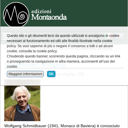
Questo sito o gli strumenti terzi da questo utilizzati si avvalgono di cookie
necessari al funzionamento ed utili alle finalità illustrate nella cookie
policy. Se vuoi saperne di più o negare il consenso a tutti o ad alcuni
»
Elenco degli autori di Edizioni Montaonda
» Schmidbauer, Wolfgang
cookie, consulta la cookie policy.
Chiudendo questo banner, scorrendo questa pagina, cliccando su un link
o proseguendo la navigazione in altra maniera, acconsenti all’uso dei
Schmidbauer, Wolfgang
cookie.
Una casa in Toscana (Psicotopia, 03)
Maggiori informazioni
OK
Wolfgang Schmidbauer (1941, Monaco di Baviera) è conosciuto