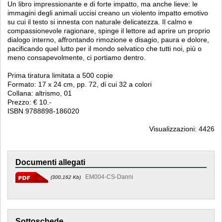
Un libro impressionante e di forte impatto, ma anche lieve: le
immagini degli animali uccisi creano un violento impatto emotivo
su cui il testo si innesta con naturale delicatezza. Il calmo e
compassionevole ragionare, spinge il lettore ad aprire un proprio
dialogo interno, affrontando rimozione e disagio, paura e dolore,
pacificando quel lutto per il mondo selvatico che tutti noi, più o
meno consapevolmente, ci portiamo dentro.
Prima tiratura limitata a 500 copie
Formato: 17 x 24 cm, pp. 72, di cui 32 a colori
Collana: altrismo, 01
Prezzo: € 10.-
ISBN 9788898-186020
Visualizzazioni: 4426
Documenti allegati
EM004-CS-Danni
(300,162 Kb)
Sottoschede