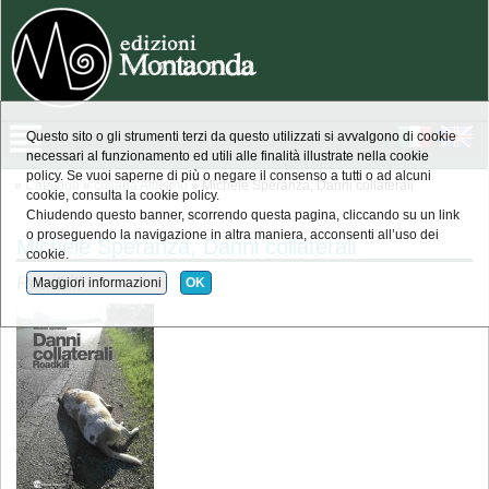
Questo sito o gli strumenti terzi da questo utilizzati si avvalgono di cookie
necessari al funzionamento ed utili alle finalità illustrate nella cookie
policy. Se vuoi saperne di più o negare il consenso a tutti o ad alcuni
»
Catalogo
»
collana Altrismo
» Michele Speranza, Danni collaterali
cookie, consulta la cookie policy.
Chiudendo questo banner, scorrendo questa pagina, cliccando su un link
o proseguendo la navigazione in altra maniera, acconsenti all’uso dei
Michele Speranza, Danni collaterali
cookie.
Roadkill
Maggiori informazioni
OK