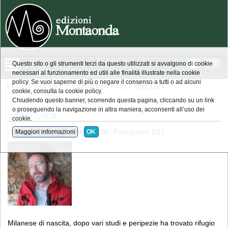
Questo sito o gli strumenti terzi da questo utilizzati si avvalgono di cookie
necessari al funzionamento ed utili alle finalità illustrate nella cookie
policy. Se vuoi saperne di più o negare il consenso a tutti o ad alcuni
»
Elenco degli autori di Edizioni Montaonda
» Vitali, Luca
cookie, consulta la cookie policy.
Chiudendo questo banner, scorrendo questa pagina, cliccando su un link
o proseguendo la navigazione in altra maniera, acconsenti all’uso dei
Vitali, Luca
cookie.
Arrampicare gli alberi (coll. Panorami 01)
Maggiori informazioni
OK
Milanese di nascita, dopo vari studi e peripezie ha trovato rifugio