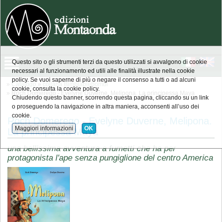
Questo sito o gli strumenti terzi da questo utilizzati si avvalgono di cookie
necessari al funzionamento ed utili alle finalità illustrate nella cookie
policy. Se vuoi saperne di più o negare il consenso a tutti o ad alcuni
»
Catalogo
»
collana Bimbiapiebombi
cookie, consulta la cookie policy.
» Roch Domerego - Evelyne Duverne, Melipona. La principessa Maya
Chiudendo questo banner, scorrendo questa pagina, cliccando su un link
o proseguendo la navigazione in altra maniera, acconsenti all’uso dei
cookie.
Roch Domerego - Evelyne Duverne, Melipona.
Maggiori informazioni
OK
La principessa Maya
una bellissima avventura a fumetti che ha per
protagonista l'ape senza pungiglione del centro America