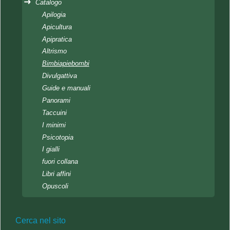
Catalogo
Apilogia
Apicultura
Apipratica
Altrismo
Bimbiapiebombi
Divulgattiva
Guide e manuali
Panorami
Taccuini
I minimi
Psicotopia
I gialli
fuori collana
Libri affini
Opuscoli
Cerca nel sito