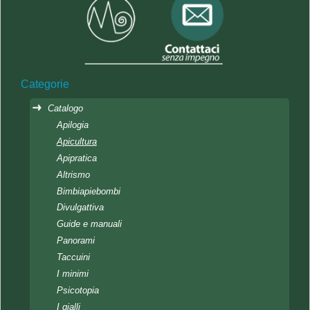
Categorie
Catalogo
Apilogia
Apicultura
Apipratica
Altrismo
Bimbiapiebombi
Divulgattiva
Guide e manuali
Panorami
Taccuini
I minimi
Psicotopia
I gialli