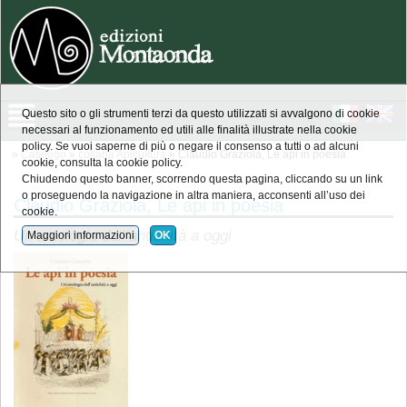
Questo sito o gli strumenti terzi da questo utilizzati si avvalgono di cookie
necessari al funzionamento ed utili alle finalità illustrate nella cookie
policy. Se vuoi saperne di più o negare il consenso a tutti o ad alcuni
»
Catalogo
»
collana Apicultura
» Claudio Graziola, Le api in poesia
cookie, consulta la cookie policy.
Chiudendo questo banner, scorrendo questa pagina, cliccando su un link
o proseguendo la navigazione in altra maniera, acconsenti all’uso dei
Claudio Graziola, Le api in poesia
cookie.
Un’antologia dall’antichità a oggi
Maggiori informazioni
OK