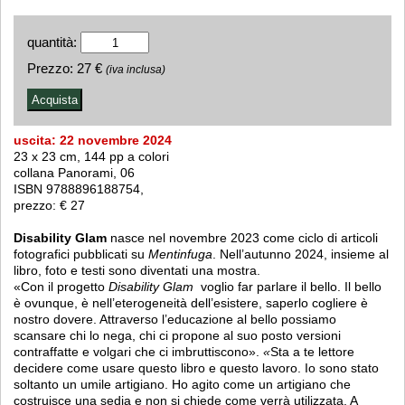
quantità:
Prezzo:
27 €
(iva inclusa)
uscita: 22 novembre 2024
23 x 23 cm, 144 pp a colori
collana Panorami, 06
ISBN 9788896188754,
prezzo: € 27
Disability Glam
nasce nel novembre 2023 come ciclo di articoli
fotografici pubblicati su
Mentinfuga
. Nell’autunno 2024, insieme al
libro, foto e testi sono diventati una mostra.
«Con il progetto
Disability Glam
voglio far parlare il bello. Il bello
è ovunque, è nell’eterogeneità dell’esistere, saperlo cogliere è
nostro dovere. Attraverso l’educazione al bello possiamo
scansare chi lo nega, chi ci propone al suo posto versioni
contraffatte e volgari che ci imbruttiscono».
«
Sta a te lettore
decidere come usare questo libro e questo lavoro. Io sono stato
soltanto un umile artigiano. Ho agito come un artigiano che
costruisce una sedia e non si chiede come verrà utilizzata. A