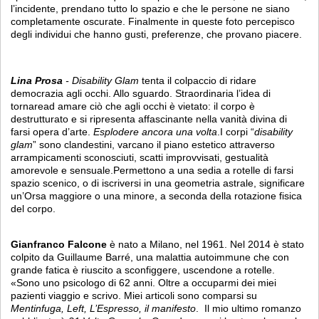
l’incidente, prendano tutto lo spazio e che le persone ne siano
completamente oscurate. Finalmente in queste foto percepisco
degli individui che hanno gusti, preferenze, che provano piacere.
Lina Prosa
- Disability Glam
tenta il colpaccio di ridare
democrazia agli occhi. Allo sguardo. Straordinaria l’idea di
tornaread amare ciò che agli occhi è vietato: il corpo è
destrutturato e si ripresenta affascinante nella vanità divina di
farsi opera d’arte.
Esplodere ancora una volta
.I corpi “
disability
glam
” sono clandestini, varcano il piano estetico attraverso
arrampicamenti sconosciuti, scatti improvvisati, gestualità
amorevole e sensuale.Permettono a una sedia a rotelle di farsi
spazio scenico, o di iscriversi in una geometria astrale, significare
un’Orsa maggiore o una minore, a seconda della rotazione fisica
del corpo.
Gianfranco Falcone
è nato a Milano, nel 1961. Nel 2014 è stato
colpito da Guillaume Barré, una malattia autoimmune che con
grande fatica è riuscito a sconfiggere, uscendone a rotelle.
«Sono uno psicologo di 62 anni. Oltre a occuparmi dei miei
pazienti viaggio e scrivo. Miei articoli sono comparsi su
Mentinfuga
,
Left
,
L’Espresso
,
il manifesto
. Il mio ultimo romanzo