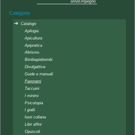
Categorie
Catalogo
Apilogia
Apicultura
Apipratica
Altrismo
Bimbiapiebombi
Divulgattiva
Guide e manuali
Panorami
Taccuini
I minimi
Psicotopia
I gialli
fuori collana
Libri affini
Opuscoli