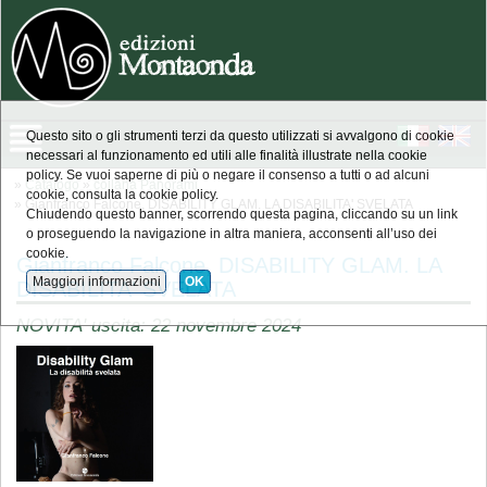
Questo sito o gli strumenti terzi da questo utilizzati si avvalgono di cookie
necessari al funzionamento ed utili alle finalità illustrate nella cookie
policy. Se vuoi saperne di più o negare il consenso a tutti o ad alcuni
»
Catalogo
»
collana Panorami
cookie, consulta la cookie policy.
» Gianfranco Falcone, DISABILITY GLAM. LA DISABILITA' SVELATA
Chiudendo questo banner, scorrendo questa pagina, cliccando su un link
o proseguendo la navigazione in altra maniera, acconsenti all’uso dei
cookie.
Gianfranco Falcone, DISABILITY GLAM. LA
Maggiori informazioni
OK
DISABILITA' SVELATA
NOVITA' uscita: 22 novembre 2024