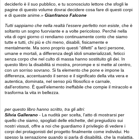
deciderlo è il suo pubblico, e tu sconosciuto lettore che sfogli le
pagine di questo volume dovrai decidere cosa fare di questi corpi
e di queste anime.
»
Gianfranco Falcone
Tutti sappiamo che nella realtà l’essere perfetto non esiste
, che è
soltanto un sogno fuorviante e a volte pericoloso. Perché nella
vita di ogni giorno ci rendiamo continuamente conto che siamo
tutte e tutti, chi più e chi meno, disabili, fisicamente e
mentalmente. Ma sono proprio questi “difetti” a farci persone,
umane e mortali, a differenza degli idoli smaterializzati, feticci
senza corpo che nel culto di massa hanno sostituito gli dei. In
questo libro la disabilità si mostra, prorompe e si mette al centro,
con un sorriso sovrano. Si fa elemento che pone e impone la
differenza, accentuando il senso e il significato della vita vera e
autentica, dominata, nel senso più filosofico e carnale,
dall’erotismo. È quell’elemento ineffabile che compie il miracolo e
trasforma la vita in bellezza.
per questo libro hanno scritto, tra gli altri:
Silvia Gallerano
- La nudità per scelta, l’atto di mostrarsi per
quello che siamo, spogliati delle etichette, del pregiudizio sui
nostri vissuti, offre a noi che guardiamo il privilegio di vedere i
corpi dei protagonisti del progetto finalmente come individui. Ho
spesso la sensazione quando si parla di disabilità, che la malattia,