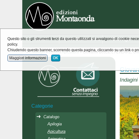
Home
novità Montaonda
Catalogo
Questo sito o gli strumenti terzi da questo utilizzati si avvalgono di cookie nece
policy.
Chiudendo questo banner, scorrendo questa pagina, cliccando su un link o pro
»
Catalogo
»
collana Apicultura
» Giovanni Bosca, L'ALVEARE,
Maggiori informazioni
OK
Giova
Indagini
Categorie
Catalogo
Apilogia
Apicultura
Apipratica