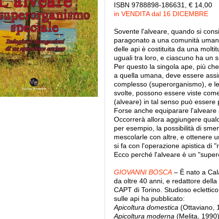
ISBN 9788898-186631, € 14,00
in VENDITA dal 16 DICEMBRE
Sovente l'alveare, quando si consid
paragonato a una comunità umana
delle api è costituita da una molti
uguali tra loro, e ciascuno ha un
Per questo la singola ape, più che
a quella umana, deve essere assimi
complesso (superorganismo), e le 
svolte, possono essere viste come 
(alveare) in tal senso può essere
Forse anche equiparare l'alvear
Occorrerà allora aggiungere qualc
per esempio, la possibilità di sm
mescolarle con altre, e ottenere u
si fa con l'operazione apistica di "
Ecco perché l'alveare è un "super
GIOVANNI BOSCA
– È nato a Cal
da oltre 40 anni, e redattore della 
CAPT di Torino. Studioso eclettico e
sulle api ha pubblicato:
Apicoltura domestica
(Ottaviano, 
Apicoltura moderna
(Melita, 1990)