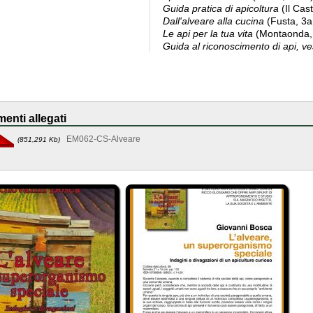
Guida pratica di apicoltura
(Il Cast
Dall'alveare alla cucina
(Fusta, 3a
Le api per la tua vita
(Montaonda,
Guida al riconoscimento di api, v
enti allegati
EM062-CS-Alveare
(851,291 Kb)