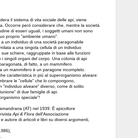
era il sistema di vita sociale delle api, viene
. Occorre però considerare che, mentre la società
tudine di esseri uguali, i soggetti umani non sono
 suo proprio "ambiente umano".
 a un individuo di una società paragonabile
lata a una singola cellula di un individuo
sue schiere, raggruppate in base alle funzioni
i singoli organi del corpo. Una colonia di api
 paragonata, di fatto, a un mammifero.
e a un mammifero è un paragone incompleto.
he caratteristica in più al superorganismo alveare:
embrare le "cellule" che lo compongono,
n "individuo alveare" diverso, come di solito
riunione" di due famiglie di api.
organismo speciale"!
amandrana (AT) nel 1939. È apicoltore
rivista
Api & Flora
dell'Associazione
 autore di articoli e libri su diversi argomenti,
1986),
,