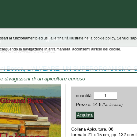
Chi siamo
Scrivici
ssari al funzionamento ed utili alle finalità illustrate nella cookie policy. Se vuoi s
seguendo la navigazione in altra maniera, acconsenti all’uso dei cookie.
 UN SUPERORGANISMO SPECIALE
nni Bosca, L'ALVEARE, UN SUPERORGANISMO 
 e divagazioni di un apicoltore curioso
quantità:
Prezzo:
14 €
(iva inclusa)
Collana Apicultura, 08
formato 21 x 15 cm, pp. 132 con il