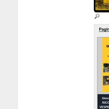
Pagin
Giov
RICO
VESPE