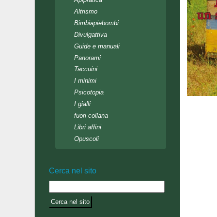
Altrismo
Bimbiapiebombi
Divulgattiva
Guide e manuali
Panorami
Taccuini
I minimi
Psicotopia
I gialli
fuori collana
Libri affini
Opuscoli
Cerca nel sito