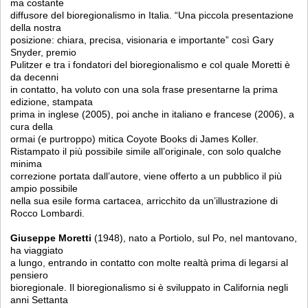
ma costante
diffusore del bioregionalismo in Italia. “Una piccola presentazione
della nostra
posizione: chiara, precisa, visionaria e importante” così Gary
Snyder, premio
Pulitzer e tra i fondatori del bioregionalismo e col quale Moretti è
da decenni
in contatto, ha voluto con una sola frase presentarne la prima
edizione, stampata
prima in inglese (2005), poi anche in italiano e francese (2006), a
cura della
ormai (e purtroppo) mitica Coyote Books di James Koller.
Ristampato il più possibile simile all’originale, con solo qualche
minima
correzione portata dall’autore, viene offerto a un pubblico il più
ampio possibile
nella sua esile forma cartacea, arricchito da un’illustrazione di
Rocco Lombardi.
Giuseppe Moretti
(1948), nato a Portiolo, sul Po, nel mantovano,
ha viaggiato
a lungo, entrando in contatto con molte realtà prima di legarsi al
pensiero
bioregionale. Il bioregionalismo si è sviluppato in California negli
anni Settanta