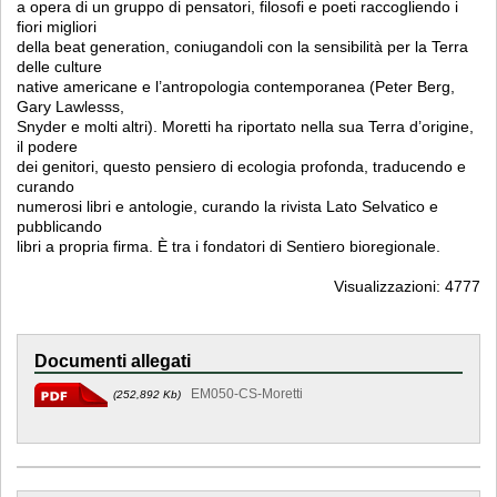
a opera di un gruppo di pensatori, filosofi e poeti raccogliendo i
fiori migliori
della beat generation, coniugandoli con la sensibilità per la Terra
delle culture
native americane e l’antropologia contemporanea (Peter Berg,
Gary Lawlesss,
Snyder e molti altri). Moretti ha riportato nella sua Terra d’origine,
il podere
dei genitori, questo pensiero di ecologia profonda, traducendo e
curando
numerosi libri e antologie, curando la rivista Lato Selvatico e
pubblicando
libri a propria firma. È tra i fondatori di Sentiero bioregionale.
Visualizzazioni: 4777
Documenti allegati
EM050-CS-Moretti
(252,892 Kb)