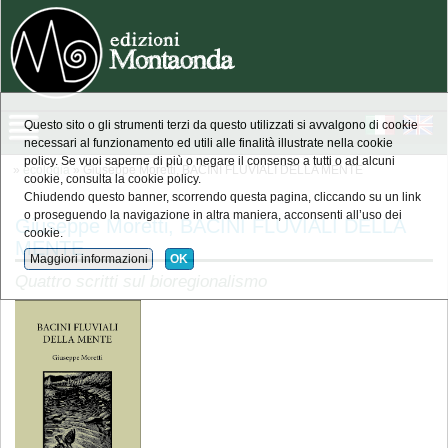
Questo sito o gli strumenti terzi da questo utilizzati si avvalgono di cookie
necessari al funzionamento ed utili alle finalità illustrate nella cookie
policy. Se vuoi saperne di più o negare il consenso a tutti o ad alcuni
»
ecologia
» Giuseppe Moretti, BACINI FLUVIALI DELLA MENTE
cookie, consulta la cookie policy.
Chiudendo questo banner, scorrendo questa pagina, cliccando su un link
o proseguendo la navigazione in altra maniera, acconsenti all’uso dei
Giuseppe Moretti, BACINI FLUVIALI DELLA
cookie.
MENTE
Maggiori informazioni
OK
Quattro scritti sul bioregionalismo