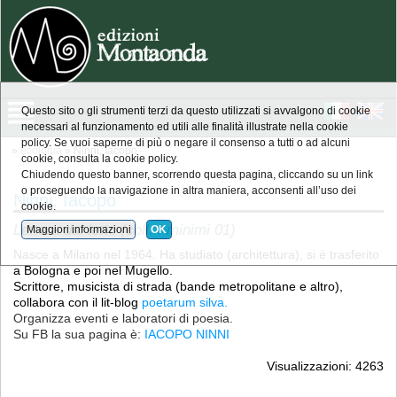
Questo sito o gli strumenti terzi da questo utilizzati si avvalgono di cookie
necessari al funzionamento ed utili alle finalità illustrate nella cookie
policy. Se vuoi saperne di più o negare il consenso a tutti o ad alcuni
»
ecologia
» Ninni, Iacopo
cookie, consulta la cookie policy.
Chiudendo questo banner, scorrendo questa pagina, cliccando su un link
o proseguendo la navigazione in altra maniera, acconsenti all’uso dei
Ninni, Iacopo
cookie.
Lettera dal letto (coll. I minimi 01)
Maggiori informazioni
OK
Nasce a Milano nel 1964. Ha studiato (architettura), si è trasferito
a Bologna e poi nel Mugello.
Scrittore, musicista di strada (bande metropolitane e altro),
collabora con il lit-blog
poetarum silva
.
Organizza eventi e laboratori di poesia.
Su FB la sua pagina è:
IACOPO NINNI
Visualizzazioni: 4263