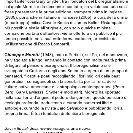
importante” così Gary Snyder, tra i fondatori del bioregionalismo e
col quale Moretti è da decenni in contatto, ha voluto con una sola
frase presentarne la prima edizione, stampata prima in inglese
(2005), poi anche in italiano e francese (2006), a cura della ormai
(e purtroppo) mitica Coyote Books di James Koller. Ristampato il
più possibile simile all’originale, con solo qualche minima
correzione portata dall’autore, viene offerto a un pubblico il più
ampio possibile nella sua esile forma cartacea, arricchito da
un’illustrazione di Rocco Lombardi.
Giuseppe Moretti
(1948), nato a Portiolo, sul Po, nel mantovano,
ha viaggiato a lungo, entrando in contatto con molte realtà prima
di legarsi al pensiero bioregionale. Il bioregionalismo si è
sviluppato in California negli anni Settanta a opera di un gruppo di
pensatori, filosofi e poeti raccogliendo i fiori migliori della beat
generation, coniugandoli con la sensibilità per la Terra delle
culture native americane e l’antropologia contemporanea (Peter
Berg, Gary Lawlesss, Snyder e molti altri). Moretti ha riportato
nella sua Terra d’origine, il podere dei genitori, questo pensiero di
ecologia profonda, traducendo e curando numerosi libri e
antologie, curando la rivista
Lato Selvatico
e pubblicando libri a
propria firma. È tra i fondatori di Sentiero bioregionale.
Bacini fluviali della mente
inaugura una nuova