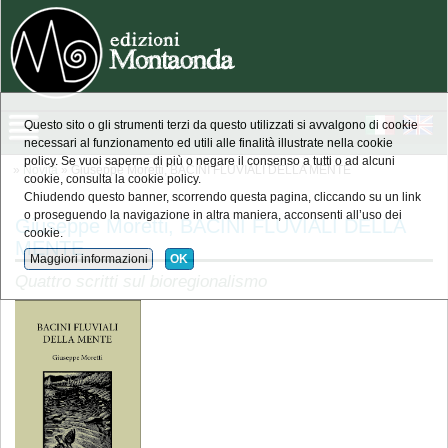
Questo sito o gli strumenti terzi da questo utilizzati si avvalgono di cookie
necessari al funzionamento ed utili alle finalità illustrate nella cookie
policy. Se vuoi saperne di più o negare il consenso a tutti o ad alcuni
»
Novità
» Giuseppe Moretti, BACINI FLUVIALI DELLA MENTE
cookie, consulta la cookie policy.
Chiudendo questo banner, scorrendo questa pagina, cliccando su un link
o proseguendo la navigazione in altra maniera, acconsenti all’uso dei
Giuseppe Moretti, BACINI FLUVIALI DELLA
cookie.
MENTE
Maggiori informazioni
OK
Quattro scritti sul bioregionalismo