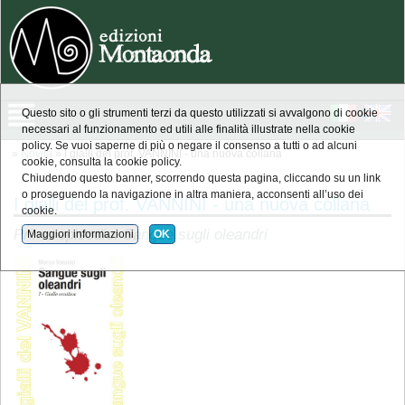
Questo sito o gli strumenti terzi da questo utilizzati si avvalgono di cookie
necessari al funzionamento ed utili alle finalità illustrate nella cookie
policy. Se vuoi saperne di più o negare il consenso a tutti o ad alcuni
»
Novità
» I gialli del prof. VANNINI - una nuova collana
cookie, consulta la cookie policy.
Chiudendo questo banner, scorrendo questa pagina, cliccando su un link
o proseguendo la navigazione in altra maniera, acconsenti all’uso dei
I gialli del prof. VANNINI - una nuova collana
cookie.
Primo episodio: Sangue sugli oleandri
Maggiori informazioni
OK