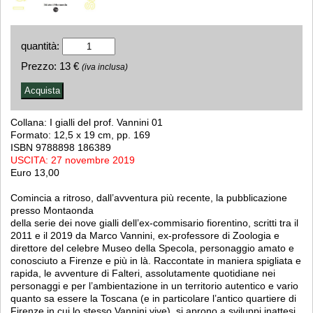
quantità:
Prezzo:
13 €
(iva inclusa)
Collana: I gialli del prof. Vannini 01
Formato: 12,5 x 19 cm, pp. 169
ISBN 9788898 186389
USCITA: 27 novembre 2019
Euro 13,00
Comincia a ritroso, dall’avventura più recente, la pubblicazione
presso Montaonda
della serie dei nove gialli dell’ex-commisario fiorentino, scritti tra il
2011 e il 2019 da Marco Vannini, ex-professore di Zoologia e
direttore del celebre Museo della Specola, personaggio amato e
conosciuto a Firenze e più in là. Raccontate in maniera spigliata e
rapida, le avventure di Falteri, assolutamente quotidiane nei
personaggi e per l’ambientazione in un territorio autentico e vario
quanto sa essere la Toscana (e in particolare l’antico quartiere di
Firenze in cui lo stesso Vannini vive), si aprono a sviluppi inattesi,