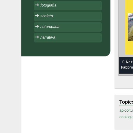
fotografia
società
naturopatia
narrativa
F. Naz
Fabbro
Topic
apicoltu
ecologi