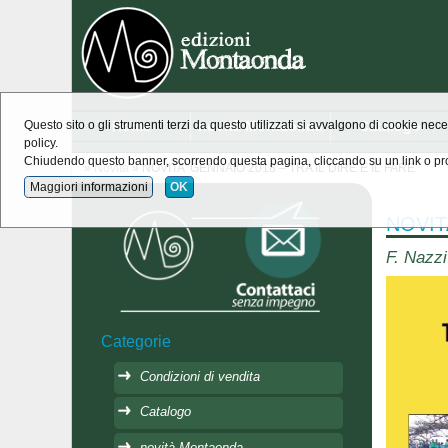
Home
novità Montaonda
Catalogo
Questo sito o gli strumenti terzi da questo utilizzati si avvalgono di cookie nece
policy.
Chiudendo questo banner, scorrendo questa pagina, cliccando su un link o pro
»
Novità
» NOVITA' GENNAIO 2018 – TRA IL DIRE E IL FARE
Maggiori informazioni
OK
NOVIT
F. Nazz
Categorie
Condizioni di vendita
Catalogo
novità Montaonda