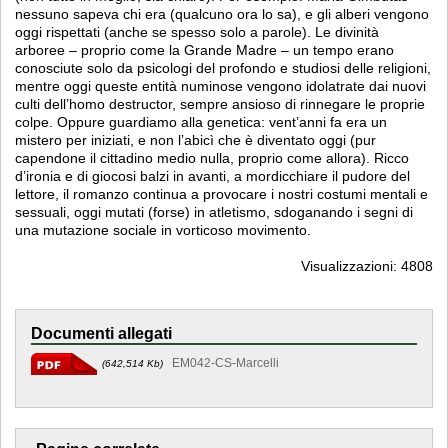
nessuno sapeva chi era (qualcuno ora lo sa), e gli alberi vengono
oggi rispettati (anche se spesso solo a parole). Le divinità
arboree – proprio come la Grande Madre – un tempo erano
conosciute solo da psicologi del profondo e studiosi delle religioni,
mentre oggi queste entità numinose vengono idolatrate dai nuovi
culti dell’homo destructor, sempre ansioso di rinnegare le proprie
colpe. Oppure guardiamo alla genetica: vent’anni fa era un
mistero per iniziati, e non l’abicì che è diventato oggi (pur
capendone il cittadino medio nulla, proprio come allora). Ricco
d’ironia e di giocosi balzi in avanti, a mordicchiare il pudore del
lettore, il romanzo continua a provocare i nostri costumi mentali e
sessuali, oggi mutati (forse) in atletismo, sdoganando i segni di
una mutazione sociale in vorticoso movimento.
Visualizzazioni: 4808
Documenti allegati
EM042-CS-Marcelli
(642,514 Kb)