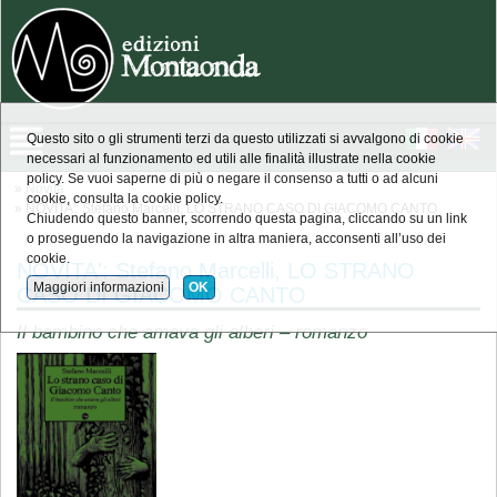
Questo sito o gli strumenti terzi da questo utilizzati si avvalgono di cookie
necessari al funzionamento ed utili alle finalità illustrate nella cookie
policy. Se vuoi saperne di più o negare il consenso a tutti o ad alcuni
»
Novità
cookie, consulta la cookie policy.
» NOVITA': Stefano Marcelli, LO STRANO CASO DI GIACOMO CANTO
Chiudendo questo banner, scorrendo questa pagina, cliccando su un link
o proseguendo la navigazione in altra maniera, acconsenti all’uso dei
cookie.
NOVITA': Stefano Marcelli, LO STRANO
Maggiori informazioni
OK
CASO DI GIACOMO CANTO
Il bambino che amava gli alberi – romanzo