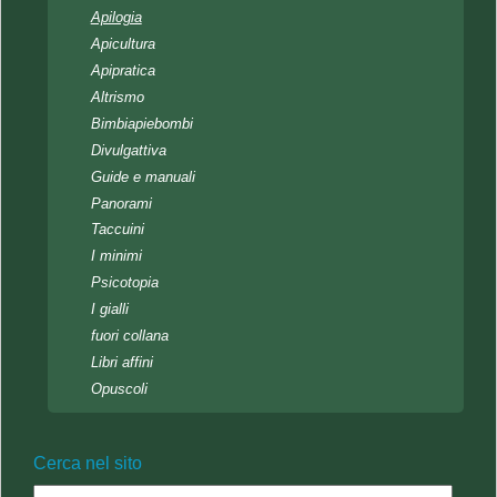
Apilogia
Apicultura
Apipratica
Altrismo
Bimbiapiebombi
Divulgattiva
Guide e manuali
Panorami
Taccuini
I minimi
Psicotopia
I gialli
fuori collana
Libri affini
Opuscoli
Cerca nel sito