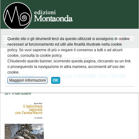
Questo sito o gli strumenti terzi da questo utilizzati si avvalgono di cookie
necessari al funzionamento ed utili alle finalità illustrate nella cookie
policy. Se vuoi saperne di più o negare il consenso a tutti o ad alcuni
»
Catalogo
»
collana Apilogia
cookie, consulta la cookie policy.
» David Heaf - L’apicoltura naturale con l’arnia Warré
Chiudendo questo banner, scorrendo questa pagina, cliccando su un link
o proseguendo la navigazione in altra maniera, acconsenti all’uso dei
cookie.
David Heaf - L’apicoltura naturale con l’arnia
Maggiori informazioni
OK
Warré
un manuale