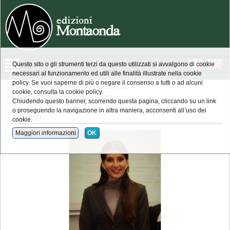
Questo sito o gli strumenti terzi da questo utilizzati si avvalgono di cookie
necessari al funzionamento ed utili alle finalità illustrate nella cookie
policy. Se vuoi saperne di più o negare il consenso a tutti o ad alcuni
»
Elenco degli autori di Edizioni Montaonda
cookie, consulta la cookie policy.
»
Laurino, Daniela - Porporato, Marco
Chiudendo questo banner, scorrendo questa pagina, cliccando su un link
o proseguendo la navigazione in altra maniera, acconsenti all’uso dei
Laurino
cookie.
Maggiori informazioni
OK