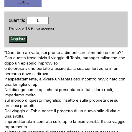
quantità:
Prezzo:
15 €
(iva inclusa)
“Ciao, ben arrivato, sei pronto a dimenticare il mondo esterno?”
Con questa frase inizia il viaggio di Tobia, manager milanese che
dopo un episodio improvviso
e doloroso viene portato a uscire dalla sua confort zone in un
percorso dove si ritrova,
inaspettatamente, a vivere un fantasioso incontro ravvicinato con
una famiglia di api.
Nel dialogo con le api, che si presentano in tutti i loro ruoli,
impariamo molto
sul mondo di questo magnifico insetto e sulle proprietà dei sui
preziosi prodotti.
Dal viaggio di Tobia nasce il progetto di un nuovo stile di vita e
una svolta
imprenditoriale incentrata sulle api e la biodiversità. Il suo viaggio
rappresenta
al lettore un percorso di consapevolezza e crescita personale