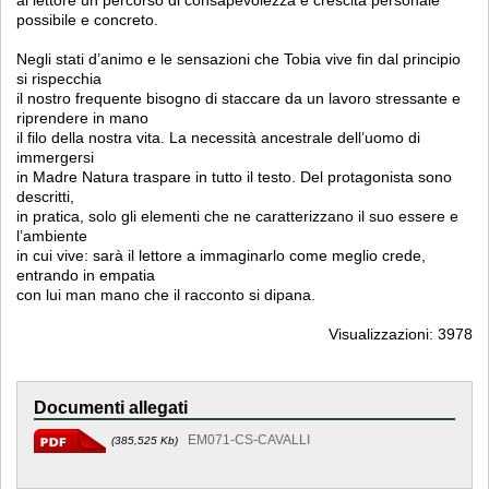
possibile e concreto.
Negli stati d’animo e le sensazioni che Tobia vive fin dal principio
si rispecchia
il nostro frequente bisogno di staccare da un lavoro stressante e
riprendere in mano
il filo della nostra vita. La necessità ancestrale dell’uomo di
immergersi
in Madre Natura traspare in tutto il testo. Del protagonista sono
descritti,
in pratica, solo gli elementi che ne caratterizzano il suo essere e
l’ambiente
in cui vive: sarà il lettore a immaginarlo come meglio crede,
entrando in empatia
con lui man mano che il racconto si dipana.
Visualizzazioni: 3978
Documenti allegati
EM071-CS-CAVALLI
(385,525 Kb)