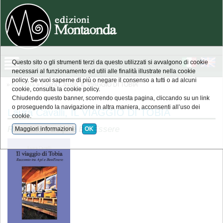
Questo sito o gli strumenti terzi da questo utilizzati si avvalgono di cookie
necessari al funzionamento ed utili alle finalità illustrate nella cookie
policy. Se vuoi saperne di più o negare il consenso a tutti o ad alcuni
»
ecologia
» Laura Cavalli, IL VIAGGIO DI TOBIA
cookie, consulta la cookie policy.
Chiudendo questo banner, scorrendo questa pagina, cliccando su un link
o proseguendo la navigazione in altra maniera, acconsenti all’uso dei
Laura Cavalli, IL VIAGGIO DI TOBIA
cookie.
Racconto tra Api e BenEssere
Maggiori informazioni
OK