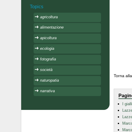
Topics
agricoltura
alimentazione
apicoltura
ecologia
fotografia
società
Torna all
naturopatia
narrativa
Pagin
I gia
Lazze
Lazze
Marco
Marc