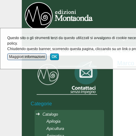
Home
novità Montaonda
Catalogo
Questo sito o gli strumenti terzi da questo utilizzati si avvalgono di cookie nece
policy.
Chiudendo questo banner, scorrendo questa pagina, cliccando su un link o pro
»
Catalogo
»
I gialli
»
Marco Vannini, UN CAMPER PER IL MORTO
Maggiori informazioni
OK
Marco
Categorie
Catalogo
Apilogia
Apicultura
Apipratica