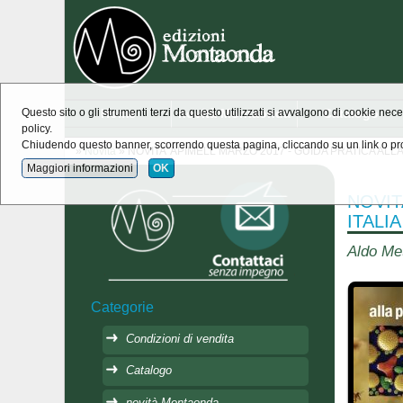
Home
novità Montaonda
Catalogo
Questo sito o gli strumenti terzi da questo utilizzati si avvalgono di cookie nece
policy.
Chiudendo questo banner, scorrendo questa pagina, cliccando su un link o pro
»
Novità
» NOVITA' APIMELL MARZO 2017 - GUIDA PRATICA ALL
Maggiori informazioni
OK
NOVIT
ITALIA
Aldo M
Categorie
Condizioni di vendita
Catalogo
novità Montaonda