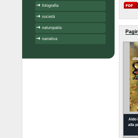
fotografia
società
naturopatia
Pagin
narrativa
Aldo 
alla 