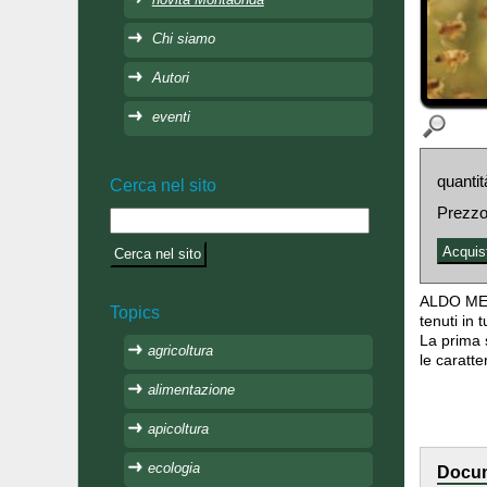
Chi siamo
Autori
eventi
quantit
Cerca nel sito
Prezzo
ALDO META
Topics
tenuti in
La prima s
agricoltura
le caratte
alimentazione
apicoltura
ecologia
Docum