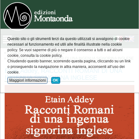
Questo sito o gli strumenti terzi da questo utilizzati si avvalgono di cookie
necessari al funzionamento ed utili alle finalità illustrate nella cookie
policy. Se vuoi saperne di più o negare il consenso a tutti o ad alcuni
»
Catalogo
»
Psicotopia - letteratura
cookie, consulta la cookie policy.
»
Etain Addey, RACCONTI ROMANI DI UNA INGENUA SIGNORINA INGLESE
Chiudendo questo banner, scorrendo questa pagina, cliccando su un link
o proseguendo la navigazione in altra maniera, acconsenti all’uso dei
Etain Addey, RACCONTI ROMANI DI UNA
cookie.
INGENUA SIGNORINA INGLESE
Maggiori informazioni
OK