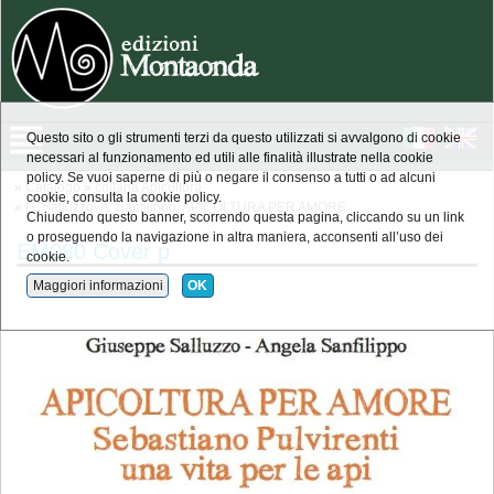
Questo sito o gli strumenti terzi da questo utilizzati si avvalgono di cookie
necessari al funzionamento ed utili alle finalità illustrate nella cookie
policy. Se vuoi saperne di più o negare il consenso a tutti o ad alcuni
»
Catalogo
»
collana Apicultura
cookie, consulta la cookie policy.
»
G. Salluzzo- A. Sanfilippo, APICOLTURA PER AMORE
Chiudendo questo banner, scorrendo questa pagina, cliccando su un link
o proseguendo la navigazione in altra maniera, acconsenti all’uso dei
EM080 Cover p
cookie.
Maggiori informazioni
OK