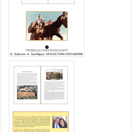
G. Salluzzo- A. Sanfilippo, APICOLTURA PER AMORE