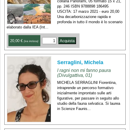
collana Panorami, 05 formato 15 x 21,
pp. 246 ISBN 9788898 186495
USCITA: 17 marzo 2021 - euro 20,00
Una decarbonizzazione rapida e
profonda in tutto il mondo è lo scenario
elaborato dalla IEA (Int...
20,00 €
(iva inclusa)
Serraglini, Michela
I ragni non mi fanno paura
(Divulgattiva, 01)
MICHELA SERRAGLINI Fiorentina,
intraprende un percorso formativo
inizialmente improntato sulle arti
figurative, per passare in seguito allo
studio della fauna selvatica. Si laurea
in Scienze Faunis...