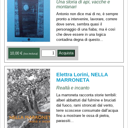
Una storia di api, vacche e
montanari
Antonio non dice mai di no, è sempre
pronto a intervenire, lavorare, correre
dove serve, sembra quasi il
personaggio di una fiaba; ma è così
che deve essere in una logica
contadina degna di questo...
10,00 €
(iva inclusa)
Elettra Lorini, NELLA
MARRONETA
Realtà e incanto
La marroneta racconta storie terribili:
alberi abbattuti dal fulmine e bruciati
dal fuoco, rami stroncati dal vento,
terre scoscese consumate dall’acqua
fino a mostrare le ossa di pietra,
parassiti...