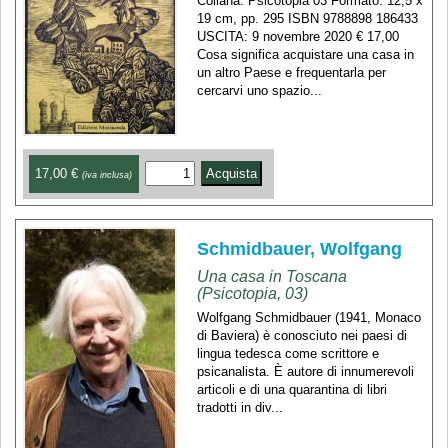
Collana: Psicotopia 03 Formato: 12,5 x
19 cm, pp. 295 ISBN 9788898 186433
USCITA: 9 novembre 2020 € 17,00
Cosa significa acquistare una casa in
un altro Paese e frequentarla per
cercarvi uno spazio...
17,00 €
(iva inclusa)
Schmidbauer, Wolfgang
Una casa in Toscana
(Psicotopia, 03)
Wolfgang Schmidbauer (1941, Monaco
di Baviera) è conosciuto nei paesi di
lingua tedesca come scrittore e
psicanalista. È autore di innumerevoli
articoli e di una quarantina di libri
tradotti in div...