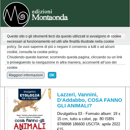
Questo sito o gli strumenti terzi da questo utilizzati si avvalgono di cookie
necessari al funzionamento ed utili alle finalità illustrate nella cookie
policy. Se vuoi saperne di più o negare il consenso a tutti o ad alcuni
» ecologia
cookie, consulta la cookie policy.
Chiudendo questo banner, scorrendo questa pagina, cliccando su un link
ecologia
o proseguendo la navigazione in altra maniera, acconsenti all’uso dei
cookie.
Pagina 3 di 7
Maggiori informazioni
OK
 ‹‹ 
 1 
 2 
 3 
 4 
 ›› 
Lazzeri, Vannini,
D'Addabbo, COSA FANNO
GLI ANIMALI?
Divulgattiva 03 - Formato album: 19 x
15 cm, tutto a colori, pp. 80 ISBN
9788898 186600 USCITA: aprile 2022
€15