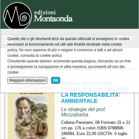
Questo sito o gli strumenti terzi da questo utilizzati si avvalgono di cookie
necessari al funzionamento ed utili alle finalità illustrate nella cookie
policy. Se vuoi saperne di più o negare il consenso a tutti o ad alcuni
» società
cookie, consulta la cookie policy.
Chiudendo questo banner, scorrendo questa pagina, cliccando su un link
società
o proseguendo la navigazione in altra maniera, acconsenti all’uso dei
cookie.
Maggiori informazioni
OK
Andrea Delmonego,
VIVERE E COMUNICARE
LA RESPONSABILITA'
AMBIENTALE
Le strategie del prof.
Mezzabarba
Collana Panorami, 08 Formato 15 x 21
cm pp. 176 a colori ISBN 9788898-
186884, Euro 22,00 USCITA: 5 luglio